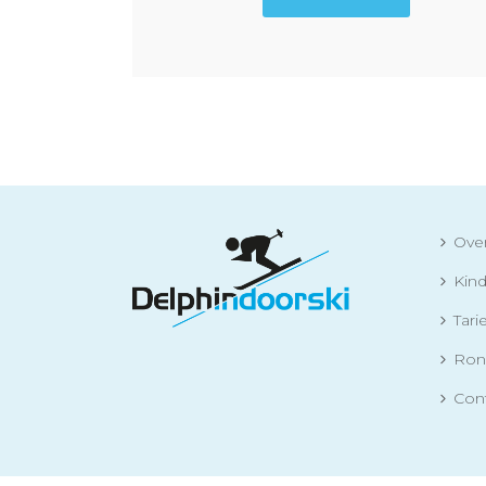
Ove
Kind
Tari
Ron
Con