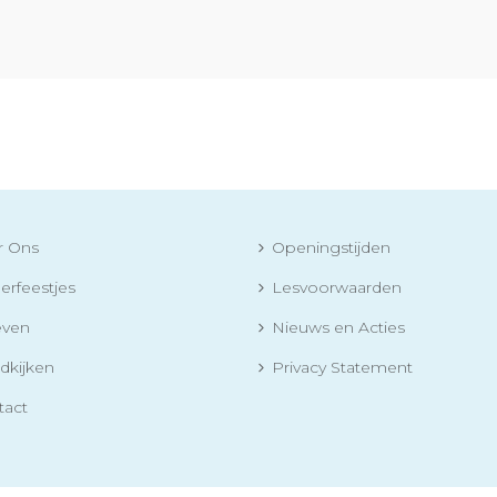
r Ons
Openingstijden
erfeestjes
Lesvoorwaarden
even
Nieuws en Acties
dkijken
Privacy Statement
tact